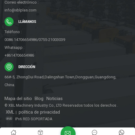
Correo electrónico :
info@xblplas.com
LLÁMANOS
Teléfono :
0086 14706654986/0755-21003039
Whatsapp :
+8614706654986
DIRECCIÓN
66#-5, ZhongDui Road,Dalingshan Town,Dongguan,Guangdong,
China.
Mapa del sitio
Blog
Noticias
© XBL Machinery Industry Co., LTD Reservados todos los derechos .
XML
política de privacidad
|
IPv6 RED SOPORTADA