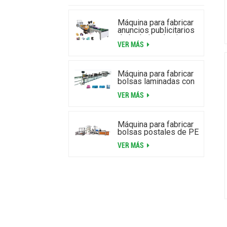
Máquina para fabricar
anuncios publicitarios
de burbujas de aire
VER MÁS
laminados de alta
velocidad
Máquina para fabricar
bolsas laminadas con
cremallera y burbujas
VER MÁS
de aire
Máquina para fabricar
bolsas postales de PE
VER MÁS