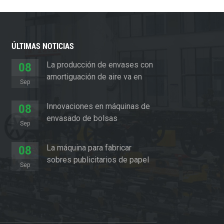
ÚLTIMAS NOTICIAS
La producción de envases con
08
amortiguación de aire va en
Sep
aumento
Innovaciones en máquinas de
08
envasado de bolsas
Sep
acolchadas
La máquina para fabricar
08
sobres publicitarios de papel
Sep
revoluciona el sector del
embalaje