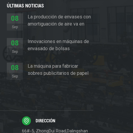
ÚLTIMAS NOTICIAS
La producción de envases con
08
amortiguación de aire va en
Sep
aumento
Innovaciones en máquinas de
08
envasado de bolsas
Sep
acolchadas
La máquina para fabricar
08
sobres publicitarios de papel
Sep
revoluciona el sector del
embalaje
DIRECCIÓN
66#-5, ZhongDui Road,Dalingshan