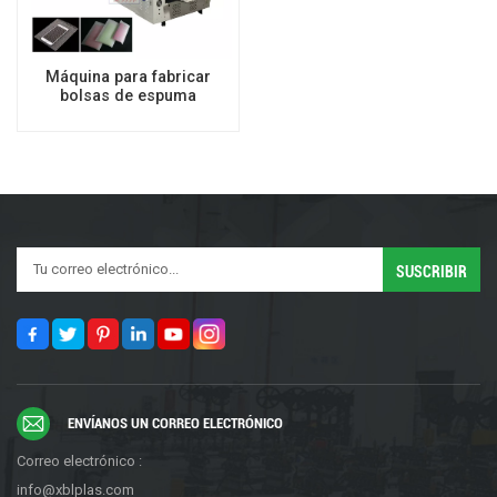
Máquina para fabricar
bolsas de espuma
EPE/bolsas de burbujas de
aire con sellado bilateral
de alta velocidad
ENVÍANOS UN CORREO ELECTRÓNICO
Correo electrónico :
info@xblplas.com