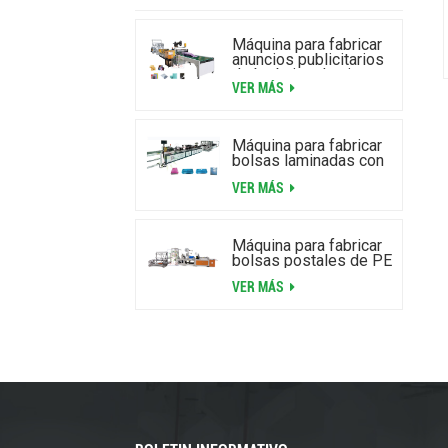
Máquina para fabricar
anuncios publicitarios
de burbujas de aire
VER MÁS
laminados de alta
velocidad
Máquina para fabricar
bolsas laminadas con
cremallera y burbujas
VER MÁS
de aire
Máquina para fabricar
bolsas postales de PE
VER MÁS