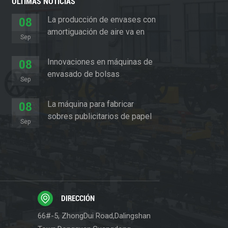
ÚLTIMAS NOTICIAS
La producción de envases con
08
amortiguación de aire va en
Sep
aumento
Innovaciones en máquinas de
08
envasado de bolsas
Sep
acolchadas
La máquina para fabricar
08
sobres publicitarios de papel
Sep
revoluciona el sector del
embalaje
DIRECCIÓN
66#-5, ZhongDui Road,Dalingshan