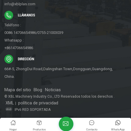
info@xblplas.com
LLÁMANOS
Teléfono :
0086 14706654986/0755-21003039
Whatsapp :
+8614706654986
DIRECCIÓN
66#-5, ZhongDui Road,Dalingshan Town,Dongguan,Guangdong,
China.
Mapa del sitio
Blog
Noticias
© XBL Machinery Industry Co., LTD Reservados todos los derechos .
XML
política de privacidad
|
IPv6 RED SOPORTADA
Hogar
Productos
Contacto
WhatsApp