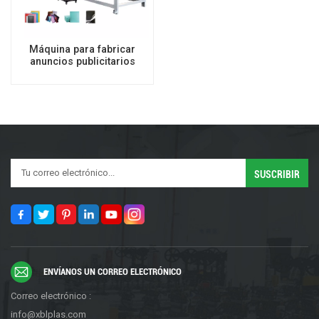
Máquina para fabricar
anuncios publicitarios
laminados de burbujas de
aire con sellado de alta
velocidad de tres lados
ENVÍANOS UN CORREO ELECTRÓNICO
Correo electrónico :
info@xblplas.com