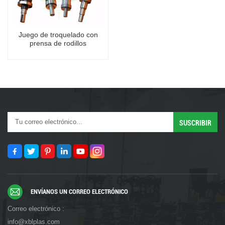
Juego de troquelado con
prensa de rodillos
ENVÍANOS UN CORREO ELECTRÓNICO
Correo electrónico :
info@xblplas.com