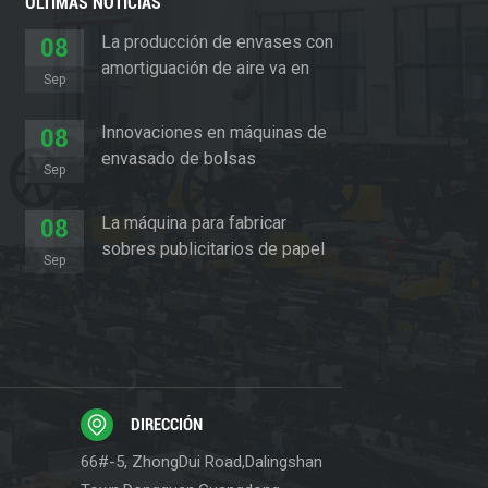
ÚLTIMAS NOTICIAS
La producción de envases con
08
amortiguación de aire va en
Sep
aumento
Innovaciones en máquinas de
08
envasado de bolsas
Sep
acolchadas
La máquina para fabricar
08
sobres publicitarios de papel
Sep
revoluciona el sector del
embalaje
DIRECCIÓN
66#-5, ZhongDui Road,Dalingshan