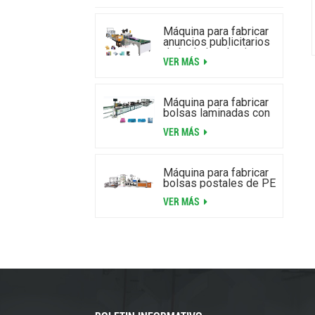
Máquina para fabricar
anuncios publicitarios
de burbujas de aire
VER MÁS
laminados de alta
velocidad
Máquina para fabricar
bolsas laminadas con
cremallera y burbujas
VER MÁS
de aire
Máquina para fabricar
bolsas postales de PE
VER MÁS