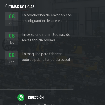
ÚLTIMAS NOTICIAS
La producción de envases con
08
amortiguación de aire va en
Sep
aumento
Innovaciones en máquinas de
08
envasado de bolsas
Sep
acolchadas
La máquina para fabricar
08
sobres publicitarios de papel
Sep
revoluciona el sector del
embalaje
DIRECCIÓN