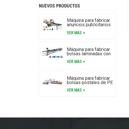
NUEVOS PRODUCTOS
Máquina para fabricar
anuncios publicitarios
de burbujas de aire
VER MÁS
laminados de alta
velocidad
Máquina para fabricar
bolsas laminadas con
cremallera y burbujas
VER MÁS
de aire
Máquina para fabricar
bolsas postales de PE
VER MÁS