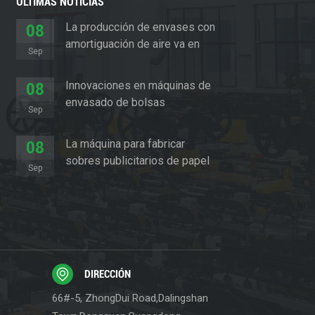
ÚLTIMAS NOTICIAS
La producción de envases con
08
amortiguación de aire va en
Sep
aumento
Innovaciones en máquinas de
08
envasado de bolsas
Sep
acolchadas
La máquina para fabricar
08
sobres publicitarios de papel
Sep
revoluciona el sector del
embalaje
DIRECCIÓN
66#-5, ZhongDui Road,Dalingshan