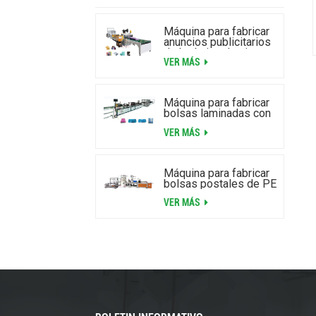
Máquina para fabricar
anuncios publicitarios
de burbujas de aire
VER MÁS
laminados de alta
velocidad
Máquina para fabricar
bolsas laminadas con
cremallera y burbujas
VER MÁS
de aire
Máquina para fabricar
bolsas postales de PE
VER MÁS