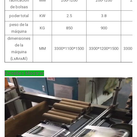
fabricación
MM
200-1200
200-1200
200
de bolsas
poder total
KW
2.5
3.8
peso de la
KG
850
900
máquina
dimensiones
de la
MM
3300*1100*1500
3300*1200*1500
3300*1
máquina
(LxAnxAl)
Detalles Mostrar