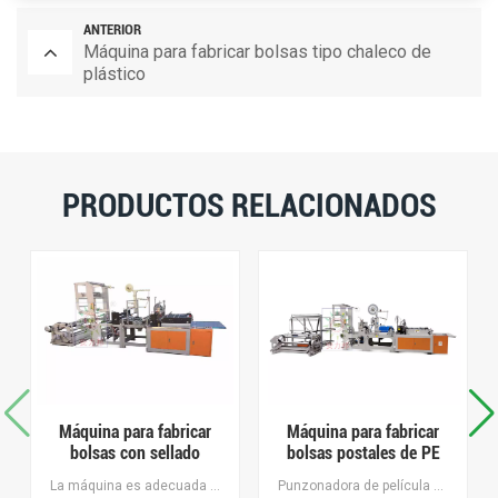
ANTERIOR
Máquina para fabricar bolsas tipo chaleco de
plástico
PRODUCTOS RELACIONADOS
Máquina para fabricar
Máquina para fabricar
bolsas con sellado
bolsas postales de PE
lateral y corte en
La máquina es adecuada para fabricar bolsas cortadas y selladas en caliente de BOPP, OPP, PE y otras bolsas de plástico impresas. Es el equipo ideal para fabricar bolsas para calcetines, bolsas para toallas, bolsas para pan y bolsas para joyería, bolsas para correo, bolsas de mensajería y bolsas de inspección de seguridad. , bolsas de compras libres de impuestos, etc.
Punzonadora de película mulching de alta velocidad, Fácil operación, inteligente y eficiente, el espacio entre orificios y el diámetro de retención se pueden ajustar libremente. el espaciado de los orificios y la apertura se pueden ajustar libremente, con Reciclaje de residuosEn g.
caliente